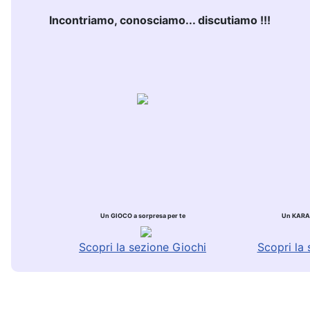
Incontriamo, conosciamo... discutiamo !!!
Un GIOCO a sorpresa per te
Un KARAO
Scopri la sezione Giochi
Scopri la