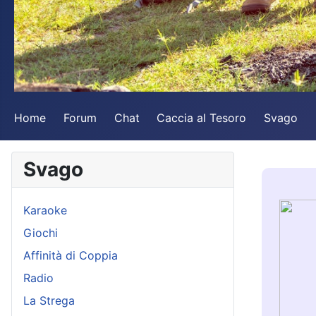
Home
Forum
Chat
Caccia al Tesoro
Svago
Svago
Karaoke
Giochi
Affinità di Coppia
Radio
La Strega