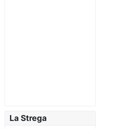
La Strega